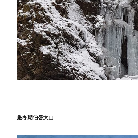
厳冬期伯耆大山