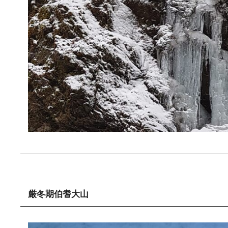
厳冬期伯耆大山